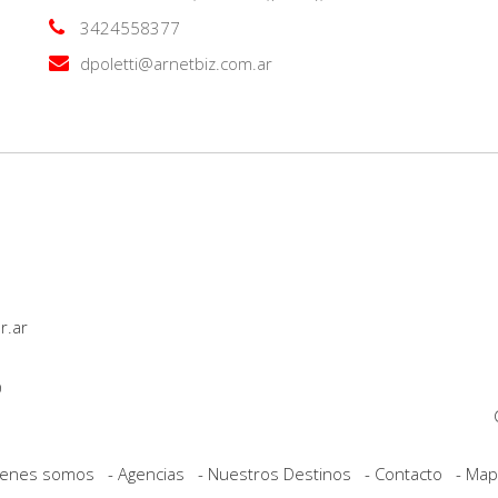
3424558377
dpoletti@arnetbiz.com.ar
r.ar
0
enes somos
Agencias
Nuestros Destinos
Contacto
Mapa